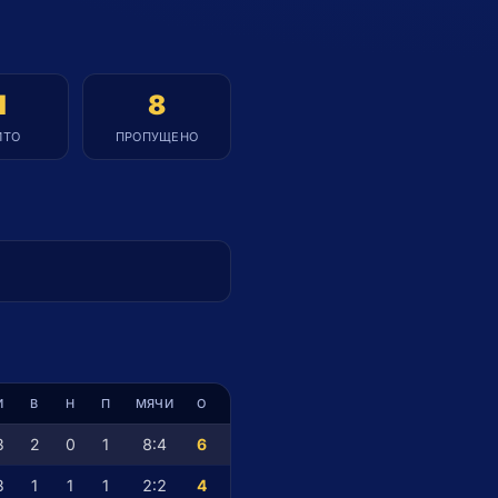
1
8
ИТО
ПРОПУЩЕНО
И
В
Н
П
МЯЧИ
О
3
2
0
1
8
:
4
6
3
1
1
1
2
:
2
4