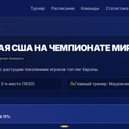
Турнир
Расписание
Команды
Статистика
А
АЯ
США
НА ЧЕМПИОНАТЕ МИР
рная Америка
с растущим поколением игроков топ-лиг Европы.
3-е место (1930).
Главный тренер:
Маурисио
й 11%