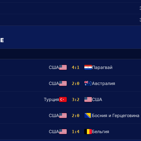
Е
США
Парагвай
4:1
США
Австралия
2:0
Турция
США
3:2
США
Босния и Герцеговина
2:0
США
Бельгия
1:4