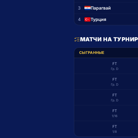
3
Парагвай
4
Турция
МАТЧИ НА ТУРНИР
СЫГРАННЫЕ
FT
Гр. D
FT
Гр. D
FT
Гр. D
FT
1/16
FT
1/8