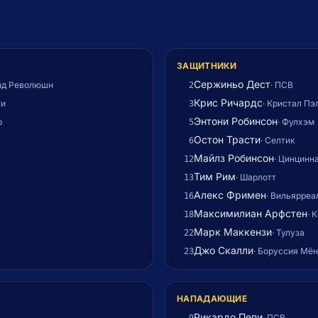
ЗАЩИТНИКИ
Сержиньо Дест
нд Революшн
·
ПСВ
2
Крис Ричардс
ти
·
Кристал Пэ
3
Энтони Робинсон
р
·
Фулхэм
5
Остон Трасти
·
Селтик
6
Майлз Робинсон
·
Цинцинн
12
Тим Рим
·
Шарлотт
13
Алекс Фримен
·
Вильярреа
16
Максимилиан Арфстен
·
К
18
Марк Маккензи
·
Тулуза
22
Джо Скалли
·
Боруссия Мён
23
НАПАДАЮЩИЕ
Рикардо Пепи
·
ПСВ