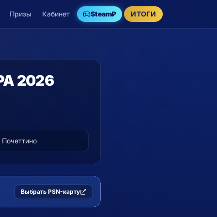
Призы
Кабинет
Steam
₽
ИТОГИ
А 2026
 Почеттино
XBOX
−15%
Выбрать PSN-карту
Пополнение Xbox со скид