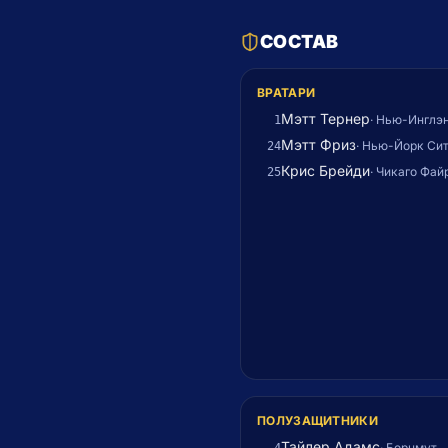
СОСТАВ
ВРАТАРИ
Мэтт Тернер
·
Нью-Инглэ
1
Мэтт Фриз
·
Нью-Йорк Си
24
Крис Брейди
·
Чикаго Фай
25
ПОЛУЗАЩИТНИКИ
Тайлер Адамс
·
Борнмут