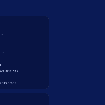
лас
ати
л
оламбус Крю
хенгладбах