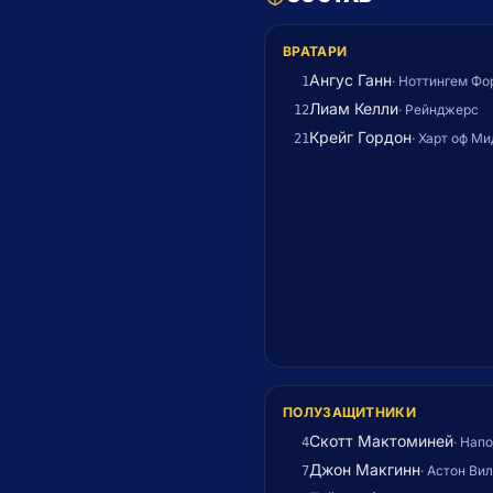
ВРАТАРИ
Ангус Ганн
·
Ноттингем Фо
1
Лиам Келли
·
Рейнджерс
12
Крейг Гордон
·
Харт оф Ми
21
ПОЛУЗАЩИТНИКИ
Скотт Мактоминей
·
Напо
4
Джон Макгинн
·
Астон Ви
7