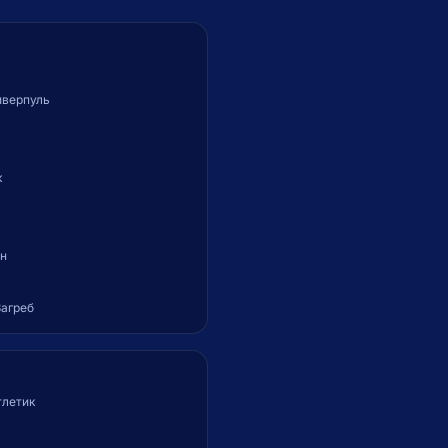
иверпуль
к
н
агреб
тлетик