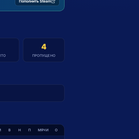
Выбрать PSN-карту
Пополнение Xbox со скид
1
4
ИТО
ПРОПУЩЕНО
И
В
Н
П
МЯЧИ
О