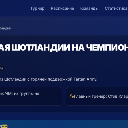
Турнир
Расписание
Команды
Статистика
ландии
АЯ
ШОТЛАНДИИ
НА ЧЕМПИОН
па
з Шотландии с горячей поддержкой Tartan Army.
к ЧМ; из группы не
Главный тренер:
Стив Кла