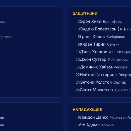
ЗАЩИТНИКИ
Эрон Хики
рест
·
Брентфорд
2
Эндрю Робертсон ( к )
·
Л
3
Грант Хэнли
длотиан
·
Хиберниан
5
Киран Тирни
·
Селтик
6
Джек Хендри
·
Аль-Иттифа
13
Джон Суттар
·
Рейнджерс
15
Доминик Хайам
·
Рексем
16
Нейтан Паттерсон
·
Эверто
22
Энтони Ролстон
·
Селтик
24
Скотт Маккенна
·
Динамо З
26
НАПАДАЮЩИЕ
Линдон Дайкс
ли
·
Чарльтон А
9
Че Адамс
лла
·
Торино
10