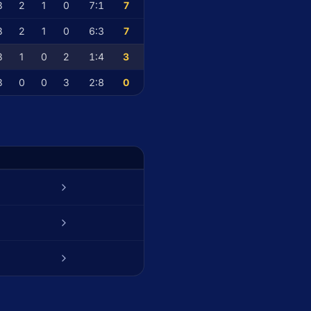
3
2
1
0
7
:
1
7
3
2
1
0
6
:
3
7
3
1
0
2
1
:
4
3
3
0
0
3
2
:
8
0