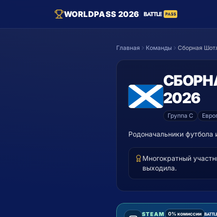
WORLDPASS 2026
Главная
Команды
Сборная Шот
СБОРН
2026
Группа
C
Евро
Родоначальники футбола и
Многократный участни
выходила.
PSN
−11%