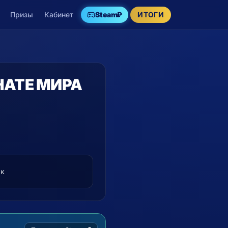
Призы
Кабинет
Steam
₽
ИТОГИ
АТЕ МИРА
рк
XBOX
−15%