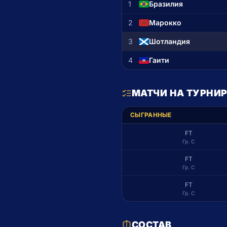
1
Бразилия
2
Марокко
3
Шотландия
4
Гаити
МАТЧИ НА ТУРНИР
СЫГРАННЫЕ
FT
Гр. C
FT
Гр. C
FT
Гр. C
СОСТАВ