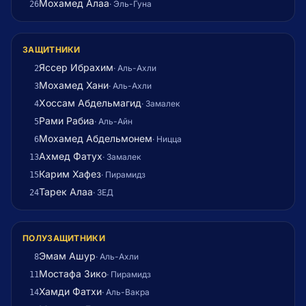
Мохамед Алаа
·
Эль-Гуна
26
ЗАЩИТНИКИ
Яссер Ибрахим
·
Аль-Ахли
2
Мохамед Хани
·
Аль-Ахли
3
Хоссам Абдельмагид
·
Замалек
4
Рами Рабиа
·
Аль-Айн
5
Мохамед Абдельмонем
·
Ницца
6
Ахмед Фатух
·
Замалек
13
Карим Хафез
·
Пирамидз
15
Тарек Алаа
·
ЗЕД
24
ПОЛУЗАЩИТНИКИ
Эмам Ашур
·
Аль-Ахли
8
Мостафа Зико
·
Пирамидз
11
Хамди Фатхи
·
Аль-Вакра
14