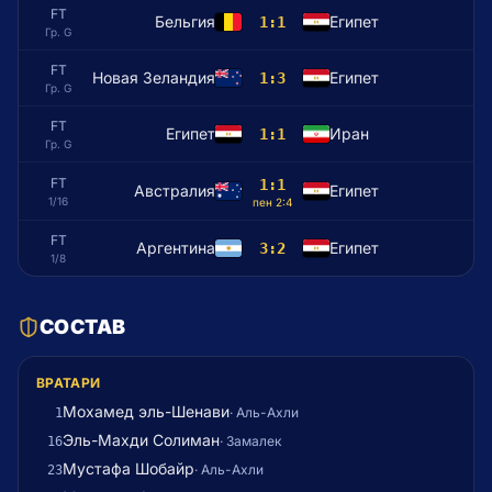
FT
Бельгия
Египет
1:1
Гр. G
FT
Новая Зеландия
Египет
1:3
Гр. G
FT
Египет
Иран
1:1
Гр. G
FT
1:1
Австралия
Египет
1/16
пен
2
:
4
FT
Аргентина
Египет
3:2
1/8
СОСТАВ
ВРАТАРИ
Мохамед эль-Шенави
·
Аль-Ахли
1
Эль-Махди Солиман
·
Замалек
16
Мустафа Шобайр
·
Аль-Ахли
23