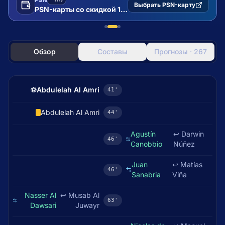
Выбрать PSN-карту
PSN-карты со скидкой 11%
Обзор
Составы
Прогнозы · 267
⚽
Abdulelah Al Amri
41'
Abdulelah Al Amri
44'
Agustín
↩
Darwin
46'
Canobbio
Núñez
Juan
↩
Matías
46'
Sanabria
Viña
Nasser Al
↩
Musab Al
63'
Dawsari
Juwayr