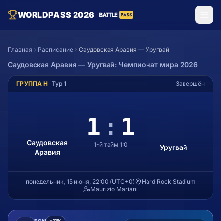
WORLDPASS 2026
Главная
Расписание
Саудовская Аравия — Уругвай
Саудовская Аравия
—
Уругвай
: Чемпионат мира 2026
ГРУППА H
Тур
1
Завершён
1
:
1
Саудовская
1-й тайм
1
:
0
Уругвай
Аравия
понедельник, 15 июня, 22:00
(
UTC+0
)
Hard Rock Stadium
Maurizio Mariani
PSN
−11%