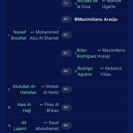
Nicolas de
↩
Manuel
72'
la Cruz
Ugarte
⚽
Maximiliano Araújo
80'
Nawaf
↩
Mohammed
81'
Boushal
Abu Al Shamat
Brian
↩
Maximiliano
81'
Rodríguez
Araújo
Rodrigo
↩
Federico
90'
Aguirre
Viñas
Abdullah Al-
↩
Moteb
90'
Hamdan
Al Harbi
Alaa Al
↩
Firas Al
90'
Hejji
Brikan
Ali
↩
Saud
90'
Lajami
Abdulhamid