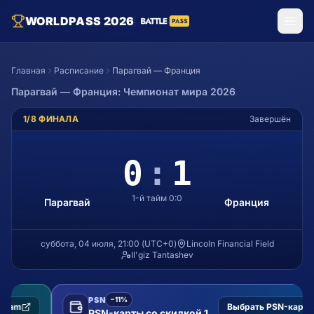
WORLDPASS 2026
Главная
Расписание
Парагвай — Франция
Парагвай
—
Франция
: Чемпионат мира 2026
1/8 ФИНАЛА
Завершён
0
:
1
1-й тайм
0
:
0
Парагвай
Франция
суббота, 04 июля, 21:00
(
UTC+0
)
Lincoln Financial Field
Il'giz Tantashev
PSN
−11%
Выбрать PSN-карту
PSN-карты со скидкой 11%