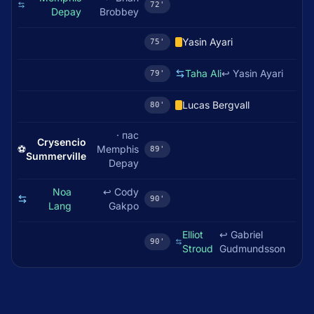
72'
Depay
Brobbey
Yasin Ayari
75'
Taha Ali
↩
Yasin Ayari
79'
Lucas Bergvall
80'
· пас
Crysencio
⚽
Memphis
89'
Summerville
Depay
Noa
↩
Cody
90'
Lang
Gakpo
Elliot
↩
Gabriel
90'
Stroud
Gudmundsson