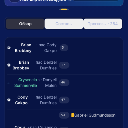
Обзор
Составы
Прогнозы · 284
Brian
· пас
Cody
⚽
5'
Brobbey
Gakpo
Brian
· пас
Denzel
⚽
17'
Brobbey
Dumfries
Crysencio
↩
Donyell
46'
Summerville
Malen
Cody
· пас
Denzel
⚽
47'
Gakpo
Dumfries
Gabriel Gudmundsson
53'
Cody
· пас
Crysencio