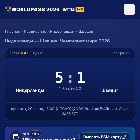
WORLDPASS 2026
Главная
Расписание
Нидерланды — Швеция
Нидерланды
—
Швеция
: Чемпионат мира 2026
ГРУППА F
Тур
2
Завершён
5
:
1
1-й тайм
2
:
0
Нидерланды
Швеция
суббота, 20 июня, 17:00
(
UTC+0
)
NRG Stadium
Michael Oliver
68 777
PSN
−11%
Выбрать PSN-карту
PSN-карты со скидкой 11%