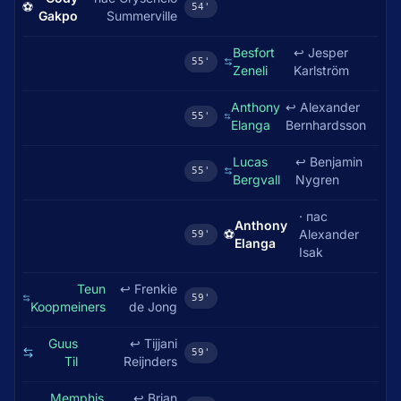
⚽
54'
Gakpo
Summerville
Besfort
↩
Jesper
55'
Zeneli
Karlström
Anthony
↩
Alexander
55'
Elanga
Bernhardsson
Lucas
↩
Benjamin
55'
Bergvall
Nygren
· пас
Anthony
⚽
Alexander
59'
Elanga
Isak
Teun
↩
Frenkie
59'
Koopmeiners
de Jong
Guus
↩
Tijjani
59'
Til
Reijnders
Memphis
↩
Brian