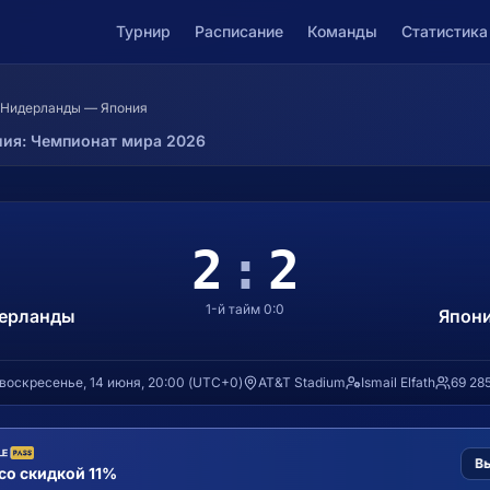
Турнир
Расписание
Команды
Статистика
Нидерланды — Япония
ния
: Чемпионат мира 2026
2
:
2
1-й тайм
0
:
0
ерланды
Япон
воскресенье, 14 июня, 20:00
(
UTC+0
)
AT&T Stadium
Ismail Elfath
69 28
Вы
о скидкой 11%