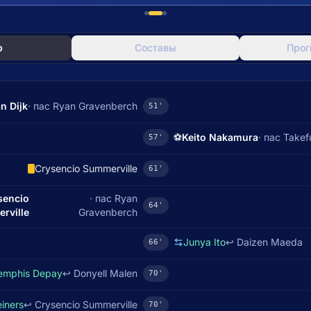
р
Составы
Прог
an Dijk
· пас
Ryan Gravenberch
51'
⚽
Keito Nakamura
· пас
Takef
57'
Crysencio Summerville
61'
sencio
· пас
Ryan
64'
rville
Gravenberch
Junya Ito
↩
Daizen Maeda
66'
mphis Depay
↩
Donyell Malen
70'
iners
↩
Crysencio Summerville
70'