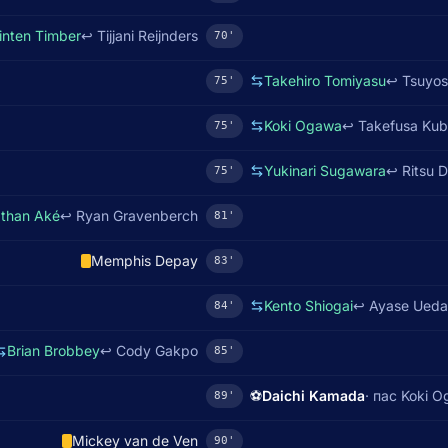
inten Timber
↩
Tijjani Reijnders
70'
Takehiro Tomiyasu
↩
Tsuyos
75'
Koki Ogawa
↩
Takefusa Ku
75'
Yukinari Sugawara
↩
Ritsu 
75'
than Aké
↩
Ryan Gravenberch
81'
Memphis Depay
83'
Kento Shiogai
↩
Ayase Ueda
84'
Brian Brobbey
↩
Cody Gakpo
85'
⚽
Daichi Kamada
· пас
Koki O
89'
Mickey van de Ven
90'