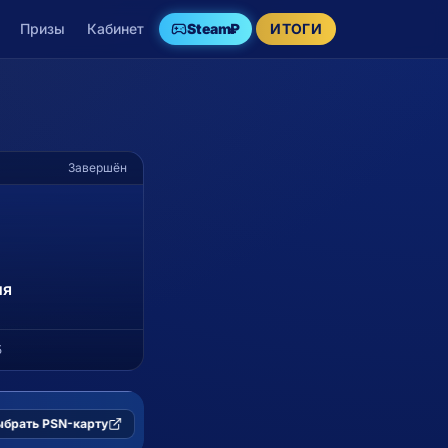
Призы
Кабинет
Steam
₽
ИТОГИ
Завершён
ия
5
XBOX
−15%
брать PSN-карту
Пополнение Xbox со скидкой 15%