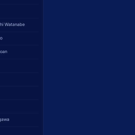
hi Watanabe
bo
Doan
gawa