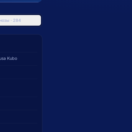
нозы · 284
usa Kubo