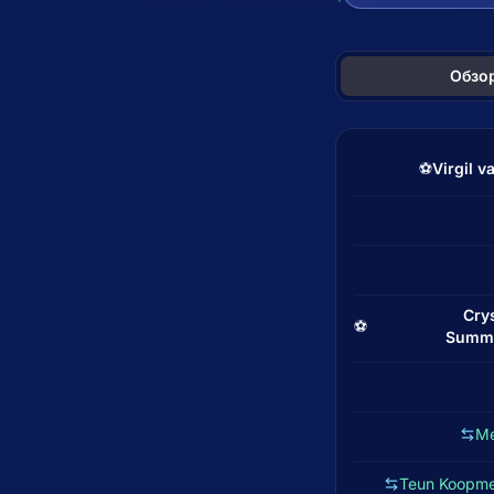
Обзо
⚽
Virgil v
Cry
⚽
Summe
Me
Teun Koopme