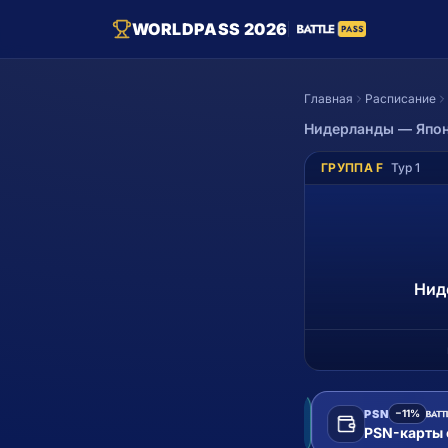
WORLDPASS 2026
Главная
Расписание
Нидерланды
—
Япо
ГРУППА F
Тур
1
Нид
PSN
−11%
Пополнить Steam
PSN-карты с