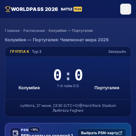
WORLDPASS 2026
Главная
Расписание
Колумбия — Португалия
Колумбия
—
Португалия
: Чемпионат мира 2026
ГРУППА K
Тур
3
Завершён
0
:
0
1-й тайм
0
:
0
Колумбия
Португалия
суббота, 27 июня, 23:30
(
UTC+0
)
Hard Rock Stadium
Alireza Faghani
PSN
−11%
Выбрать PSN-карту
PSN-карты со скидкой 11%