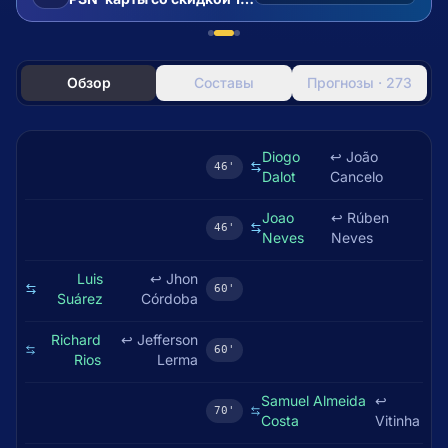
Обзор
Составы
Прогнозы · 273
Diogo
↩
João
46'
Dalot
Cancelo
Joao
↩
Rúben
46'
Neves
Neves
Luis
↩
Jhon
60'
Suárez
Córdoba
Richard
↩
Jefferson
60'
Rios
Lerma
Samuel Almeida
↩
70'
Costa
Vitinha