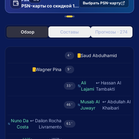
Выбрать PSN-карту
PSN-карты со скидкой 11%
Обзор
Составы
Прогнозы · 274
Saud Abdulhamid
4'
Wagner Pina
9'
Ali
↩
Hassan Al
33'
Lajami
Tambakti
Musab Al
↩
Abdullah Al
46'
Juwayr
Khaibari
Nuno Da
↩
Dailon Rocha
61'
Costa
Livramento