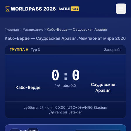
WORLDPASS 2026
Главная
Расписание
Кабо-Верде — Саудовская Аравия
Кабо-Верде
—
Саудовская Аравия
: Чемпионат мира 2026
ГРУППА H
Тур
3
Завершён
0
:
0
Саудовская
1-й тайм
0
:
0
Кабо-Верде
Аравия
суббота, 27 июня, 00:00
(
UTC+0
)
NRG Stadium
François Letexier
PSN
−11%