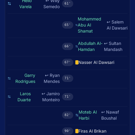
Hélio
↩
Willy
61'
Varela
Semedo
Mohammed
↩
Salem
Abu Al
65'
Al Dawsari
Shamat
Abdullah Al-
↩
Sultan
66'
Hamdan
Mandash
Nasser Al Dawsari
67'
Garry
↩
Ryan
71'
Rodrigues
Mendes
Laros
↩
Jamiro
71'
Duarte
Monteiro
Moteb Al
↩
Nawaf
82'
Harbi
Boushal
Firas Al Brikan
90'